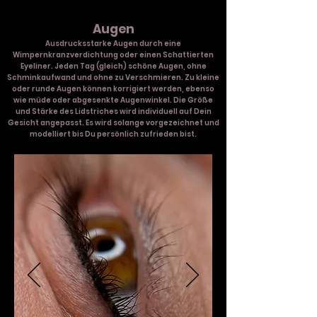
Augen
Ausdrucksstarke Augen durch eine
Wimpernkranzverdichtung oder einen Schattierten
Eyeliner. Jeden Tag (gleich) schöne Augen, ohne
Schminkaufwand und ohne zu Verschmieren. Zu kleine
oder runde Augen können korrigiert werden, ebenso
wie müde oder abgesenkte Augenwinkel.​​ Die Größe
und Stärke des Lidstriches wird individuell auf Dein
Gesicht angepasst. Es wird solange vorgezeichnet und
modelliert bis Du persönlich zufrieden bist.