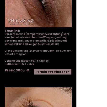
Lashline
Bei der Lashline
(Wimpernkranzverdichtung)
wird
eine feine Linie zwischen den Wimpern, entlang
des Wimpernkranzes pigmentiert.
Die Wimpern
wirken voll und die Augen Ausdrucksstark.
Diese Behandlung ist sowohl am Ober- als auch am
Unterlid möglich.
Behandlungsdauer: ca. 1,5 Stunde
Haltbarkeit: 1,5-3 Jahre​
Preis: 300,- €
Termin vereinbaren