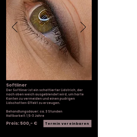
Softliner
Der Softliner ist ein schattierter
Lidstrich, der
nach oben weich ausgeblendet wird, um harte
Kanten zu vermeiden und einen pudrigen
Lidschatten-Effekt zu erzeugen.
Behandlungsdauer: ca. 3 Stunden
Haltbarkeit: 1,5-3 Jahre
Preis: 500,- €
Termin vereinbaren