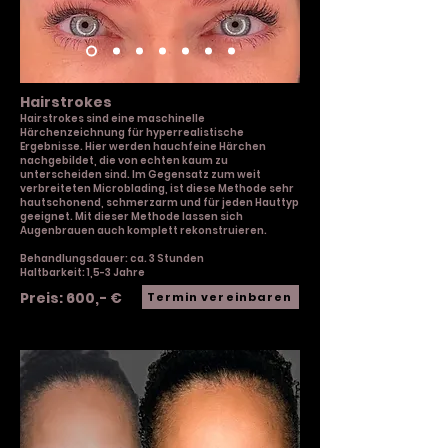
Hairstrokes
Hairstrokes sind eine maschinelle
Härchenzeichnung für hyperrealistische
Ergebnisse. Hier werden hauchfeine Härchen
nachgebildet, die von echten kaum zu
unterscheiden sind. Im Gegensatz zum weit
verbreiteten Microblading, ist diese Methode sehr
h
autschonend, schmerzarm und für jeden Hauttyp
geeignet. Mit dieser Methode lassen sich
Augenbrauen auch komplett rekonstruieren.
Behandlungsdauer: ca. 3 Stunden
Haltbarkeit: 1,5-3 Jahre
Preis: 600,- €
Termin vereinbaren