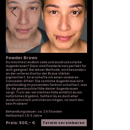
Powder Brows
Du möchtest endlich volle und ausdrucksstarke
Augenbrauen? Dann sind Powderbrows perfekt für
dich geeignet. Bei dieser Methode, wird besonders
an der unteren Kontur der Braue stärker
pigmentiert. So erschaffe ich einen sauberen
Concealer-Effekt. Die restliche Augenbraue wird
gleichmäßig im passenden Farbton schattiert, was
für die gewünschte Fülle deiner Augenbrauen
sorgt. Trotz der verstärkten Fülle erhältst du ein
natürliches Ergebnis. Solltest du es doch eher
ausdrucksstark und intensiv mögen, ist auch das
kein Problem!
Behandlungsdauer: ca. 2,5 Stunden
Haltbarkeit: 1,5-3 Jahre
Preis: 500,- €
Termin vereinbaren