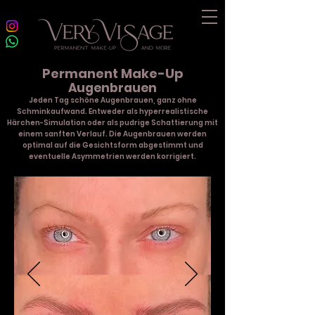
Permanent Make-Up
Augenbrauen
Jeden Tag schöne Augenbrauen, ganz ohne
Schminkaufwand. Entweder als hyperrealistische
Härchen-Simulation oder als pudrige Schattierung mit
einem sanften Verlauf. Die Augenbrauen werden
optimal auf die Gesichtsform abgestimmt und
eventuelle Asymmetrien werden korrigiert.